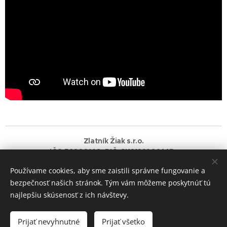
Zlatník Žiak s.r.o.
IČO:56080140 DIČ: SK2122202445
Používame cookies, aby sme zaistili správne fungovanie a
Vytvorené službou
Webnode
Cookies
bezpečnosť našich stránok. Tým vám môžeme poskytnúť tú
najlepšiu skúsenosť z ich návštevy.
Do košíka
Prijať nevyhnutné
Prijať všetko