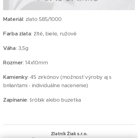
Materiál
: zlato 585/1000
Farba zlata
: žlté, biele, ružové
Váha
: 3,5g
Rozmer
: 14x10mm
Kamienky
: 45 zirkónov (možnosť výroby aj s
briliantami - individuálne nacenenie)
Zapínanie
: šróbik alebo buzetka
Zlatník Žiak s.r.o.