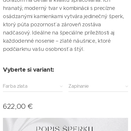
dôrazom na detail a kvalitu spracovania. Ich
hranatý, moderný tvar v kombinácii s precízne
osádzanými kamienkami vytvára jedinečný šperk,
ktorý púta pozornosť a zároveň zostáva
nadčasový. Ideálne na špeciálne príležitosti aj
každodenné nosenie – zlaté náušnice, ktoré
podčiarknu vašu osobnosť a štýl.
Vyberte si variant:
Farba zlata
Zapínanie
622,00
€