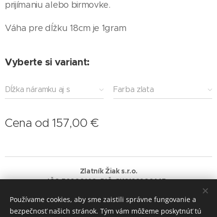
prijímaniu alebo birmovke.
Váha pre dĺžku 18cm je 1gram
Vyberte si variant:
Dĺžka náramku aj s
Farba zlata
príveskom
Cena od
157,00
€
Zlatník Žiak s.r.o.
IČO:56080140 DIČ: SK2122202445
Používame cookies, aby sme zaistili správne fungovanie a
Vytvorené službou
Webnode
Cookies
bezpečnosť našich stránok. Tým vám môžeme poskytnúť tú