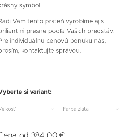
krásny symbol.
Radi Vám tento prsteň vyrobíme aj s
briliantmi presne podľa Vašich predstáv.
Pre individuálnu cenovú ponuku nás,
prosím, kontaktujte správou.
Vyberte si variant:
Veľkosť
Farba zlata
Cena od
384,00
€