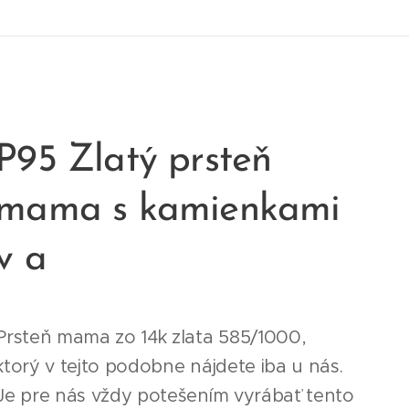
P95 Zlatý prsteň
mama s kamienkami
v a
Prsteň mama zo 14k zlata 585/1000,
ktorý v tejto podobne nájdete iba u nás.
Je pre nás vždy potešením vyrábať tento