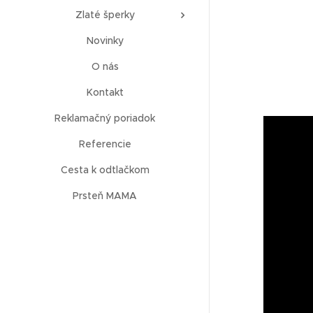
Zlaté šperky
Novinky
O nás
Kontakt
Reklamačný poriadok
Referencie
Cesta k odtlačkom
Prsteň MAMA