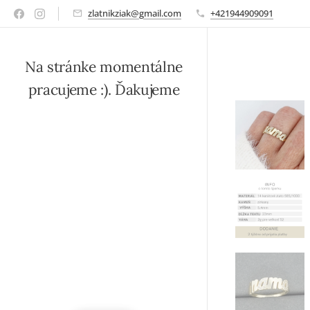
zlatnikziak@gmail.com
+421944909091
Na stránke momentálne
pracujeme :). Ďakujeme
za trpezlivosť