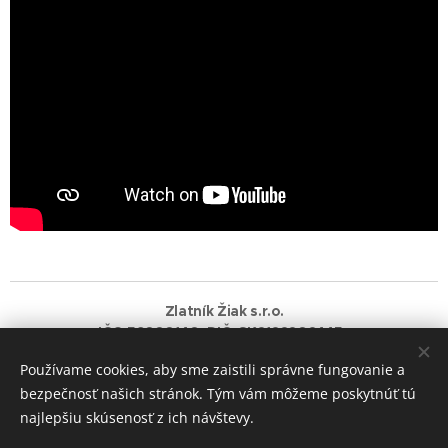
Zlatník Žiak s.r.o.
IČO:56080140 DIČ: SK2122202445
Používame cookies, aby sme zaistili správne fungovanie a
Vytvorené službou
Webnode
Cookies
bezpečnosť našich stránok. Tým vám môžeme poskytnúť tú
najlepšiu skúsenosť z ich návštevy.