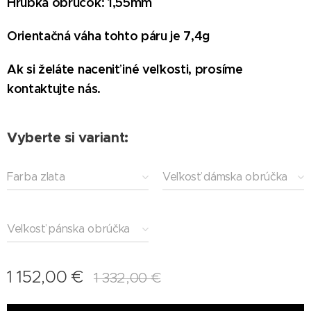
Hrúbka obrúčok: 1,55mm
Orientačná váha tohto páru je 7,4g
Ak si želáte naceniť iné veľkosti, prosíme
kontaktujte nás.
Vyberte si variant:
Farba zlata
Veľkosť dámska obrúčka
Veľkosť pánska obrúčka
1 152,00
€
1 332,00
€