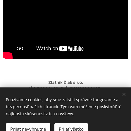
Zlatník Žiak s.r.o.
IČO:56080140 DIČ: SK2122202445
Používame cookies, aby sme zaistili správne fungovanie a
Vytvorené službou
Webnode
Cookies
bezpečnosť našich stránok. Tým vám môžeme poskytnúť tú
najlepšiu skúsenosť z ich návštevy.
Do košíka
Prijať nevyhnutné
Prijať všetko