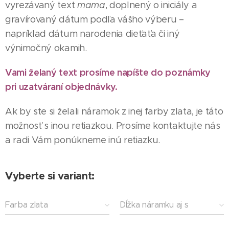
vyrezávaný text
mama
, doplnený o iniciály a
gravírovaný dátum podľa vášho výberu –
napríklad dátum narodenia dieťaťa či iný
výnimočný okamih.
Vami želaný text prosíme napíšte do poznámky
pri uzatváraní objednávky.
Ak by ste si želali náramok z inej farby zlata, je táto
možnosť s inou retiazkou. Prosíme kontaktujte nás
a radi Vám ponúkneme inú retiazku.
Vyberte si variant:
Farba zlata
Dĺžka náramku aj s
príveskom