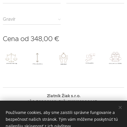
Gravír
Cena od
348,00
€
Zlatník Žiak s.r.o.
IČO:56080140 DIČ: SK2122202445
Používame cookies, aby sme zaistili správne fungovanie a
Vytvorené službou
Webnode
Cookies
bezpečnosť našich stránok. Tým vám môžeme poskytnúť tú
najlepšiu skúsenosť z ich návštevy.