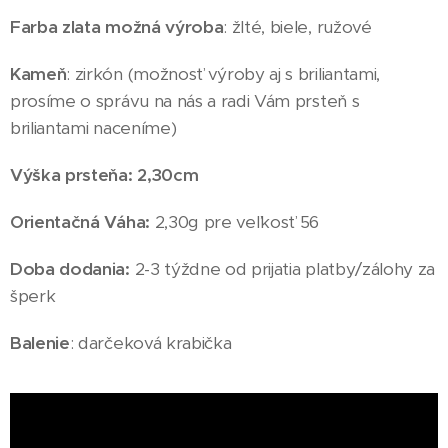
Farba zlata možná výroba
: žlté, biele, ružové
Kameň
: zirkón (možnosť výroby aj s briliantami,
prosíme o správu na nás a radi Vám prsteň s
briliantami naceníme)
Výška prsteňa: 2,30cm
Orientačná Váha:
2,30g pre veľkosť 56
Doba dodania:
2-3 týždne od prijatia platby/zálohy za
šperk
Balenie
: darčeková krabička