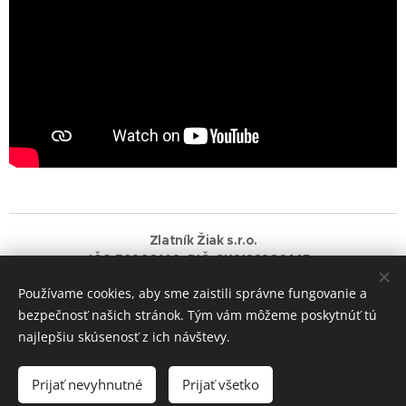
Zlatník Žiak s.r.o.
IČO:56080140 DIČ: SK2122202445
Používame cookies, aby sme zaistili správne fungovanie a
Vytvorené službou
Webnode
Cookies
bezpečnosť našich stránok. Tým vám môžeme poskytnúť tú
najlepšiu skúsenosť z ich návštevy.
Do košíka
Prijať nevyhnutné
Prijať všetko