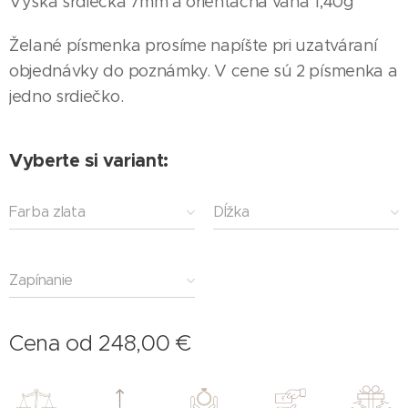
Výška srdiečka 7mm a orientačná váha 1,40g
Želané písmenka prosíme napíšte pri uzatváraní
objednávky do poznámky. V cene sú 2 písmenka a
jedno srdiečko.
Vyberte si variant:
Farba zlata
Dĺžka
Zapínanie
Cena od
248,00
€