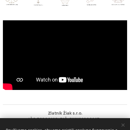
Zlatník Žiak s.r.o.
IČO:56080140 DIČ: SK2122202445